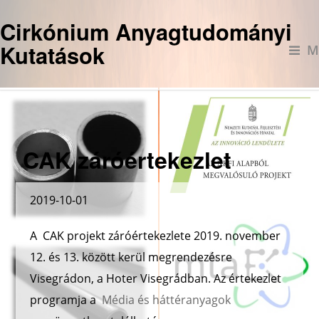
Cirkónium Anyagtudományi
Kutatások
M
CAK záróértekezlet
2019-10-01
A CAK projekt záróértekezlete 2019. november
12. és 13. között kerül megrendezésre
Visegrádon, a Hoter Visegrádban. Az értekezlet
programja a
Média és háttéranyagok